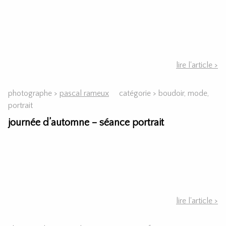
lire l'article >
photographe >
pascal rameux
catégorie >
boudoir
,
mode,
portrait
journée d’automne – séance portrait
lire l'article >