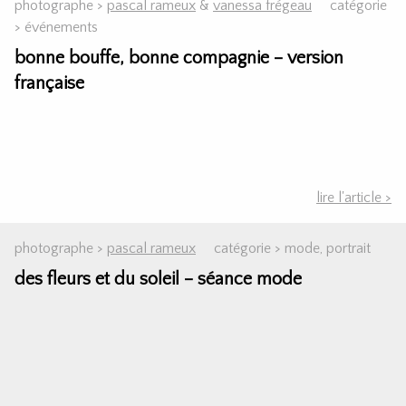
photographe >
pascal rameux
&
vanessa frégeau
catégorie
>
événements
bonne bouffe, bonne compagnie – version
française
lire l'article >
photographe >
pascal rameux
catégorie >
mode, portrait
des fleurs et du soleil – séance mode