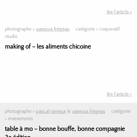
lire l'article >
photographe >
vanessa frégeau
catégorie >
corporatif
,
studio
making of – les aliments chicoine
lire l'article >
photographe >
pascal rameux
&
vanessa frégeau
catégorie
>
événements
table à mo – bonne bouffe, bonne compagnie