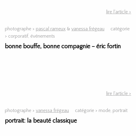
lire l'article >
photographe >
pascal rameux
&
vanessa frégeau
catégorie
>
corporatif
,
événements
bonne bouffe, bonne compagnie – éric fortin
lire l'article >
photographe >
vanessa frégeau
catégorie >
mode, portrait
portrait: la beauté classique