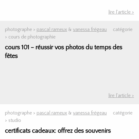
lire l'article >
photographe >
pascal rameux
&
vanessa frégeau
catégorie
>
cours de photographie
cours 101 – réussir vos photos du temps des
fêtes
lire l'article >
photographe >
pascal rameux
&
vanessa frégeau
catégorie
>
studio
certificats cadeaux: offrez des souvenirs