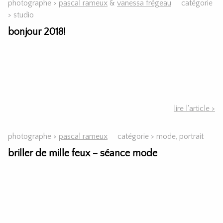
photographe >
pascal rameux
&
vanessa frégeau
catégorie
>
studio
bonjour 2018!
lire l'article >
photographe >
pascal rameux
catégorie >
mode, portrait
briller de mille feux – séance mode