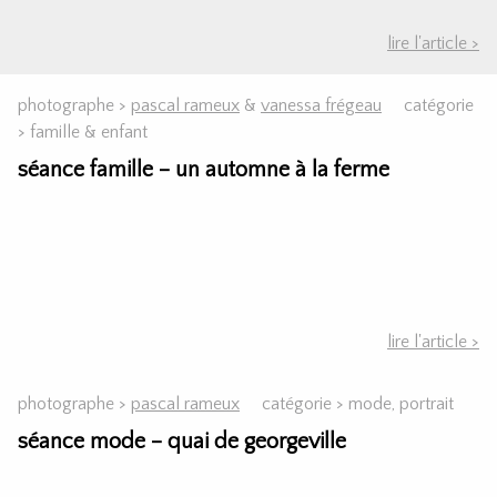
lire l'article >
photographe >
pascal rameux
&
vanessa frégeau
catégorie
>
famille & enfant
séance famille – un automne à la ferme
lire l'article >
photographe >
pascal rameux
catégorie >
mode, portrait
séance mode – quai de georgeville