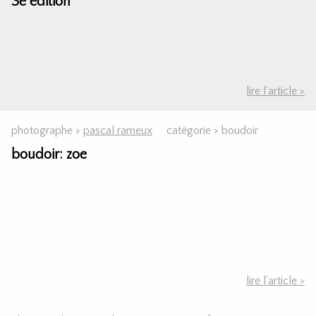
3e édition
lire l'article >
photographe >
pascal rameux
catégorie >
boudoir
boudoir: zoe
lire l'article >