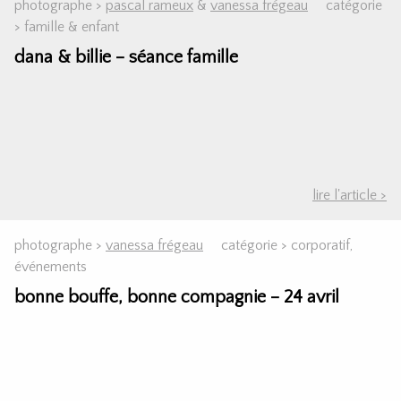
photographe >
pascal rameux
&
vanessa frégeau
catégorie
>
famille & enfant
dana & billie – séance famille
lire l'article >
photographe >
vanessa frégeau
catégorie >
corporatif
,
événements
bonne bouffe, bonne compagnie – 24 avril