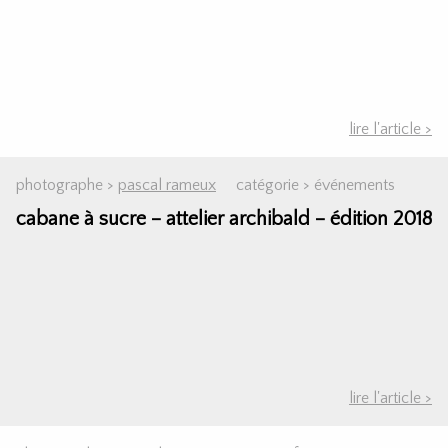
lire l'article >
photographe >
pascal rameux
catégorie >
événements
cabane à sucre – attelier archibald – édition 2018
lire l'article >