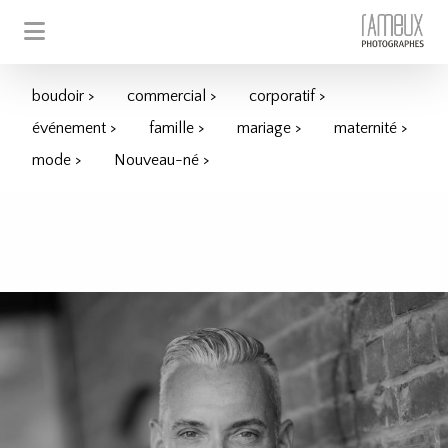
boudoir >
commercial >
corporatif >
événement >
famille >
mariage >
maternité >
mode >
Nouveau-né >