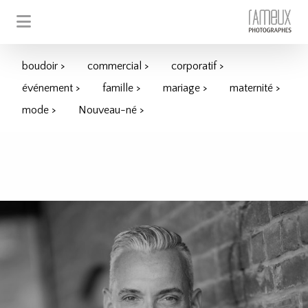
boudoir >
commercial >
corporatif >
événement >
famille >
mariage >
maternité >
mode >
Nouveau-né >