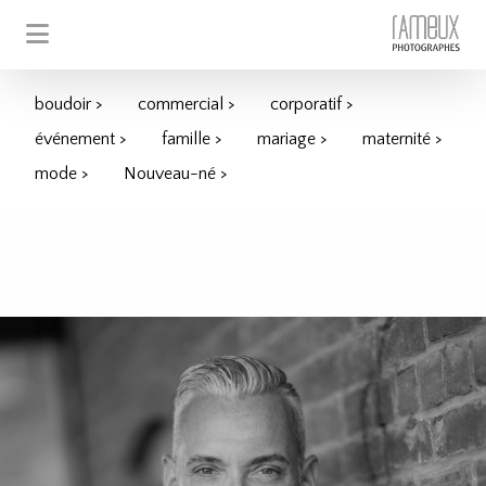
boudoir >
commercial >
corporatif >
événement >
famille >
mariage >
maternité >
mode >
Nouveau-né >