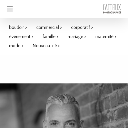
boudoir >
commercial >
corporatif >
événement >
famille >
mariage >
maternité >
mode >
Nouveau-né >