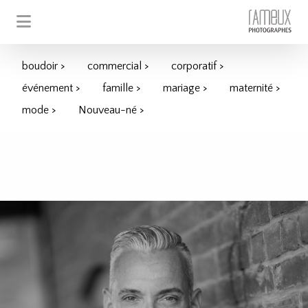
boudoir >
commercial >
corporatif >
événement >
famille >
mariage >
maternité >
mode >
Nouveau-né >