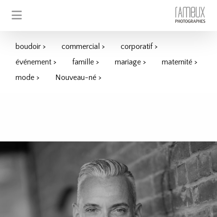
boudoir >
commercial >
corporatif >
événement >
famille >
mariage >
maternité >
mode >
Nouveau-né >