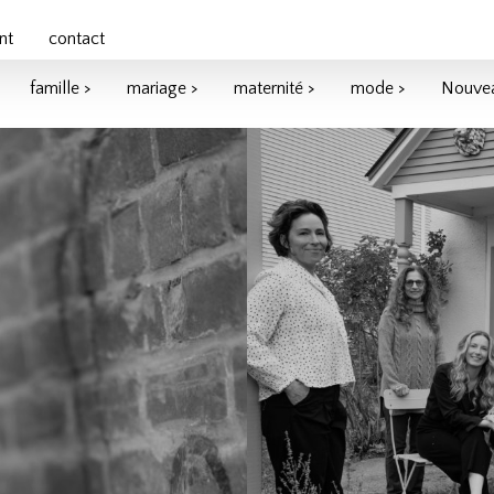
nt
contact
famille >
mariage >
maternité >
mode >
Nouvea