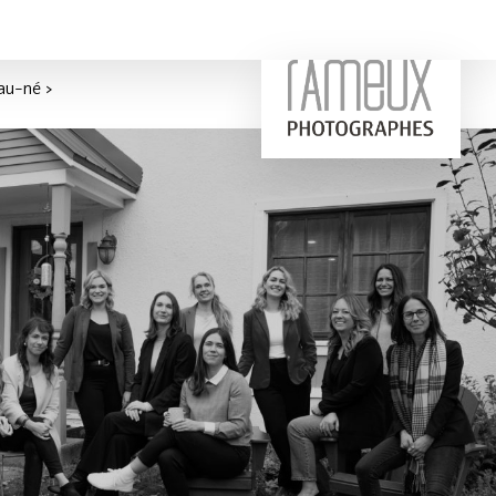
u-né >