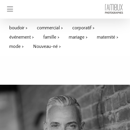
boudoir >
commercial >
corporatif >
événement >
famille >
mariage >
maternité >
mode >
Nouveau-né >