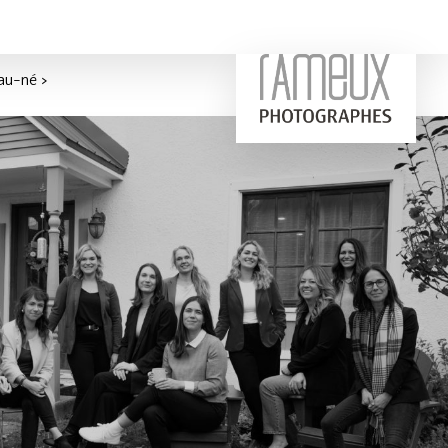
u-né >