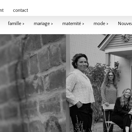
nt
contact
famille >
mariage >
maternité >
mode >
Nouvea