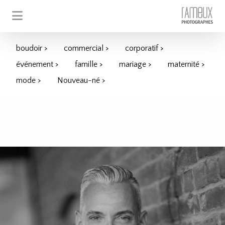
boudoir >
commercial >
corporatif >
événement >
famille >
mariage >
maternité >
mode >
Nouveau-né >