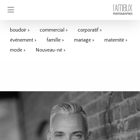
boudoir >
commercial >
corporatif >
événement >
famille >
mariage >
maternité >
mode >
Nouveau-né >