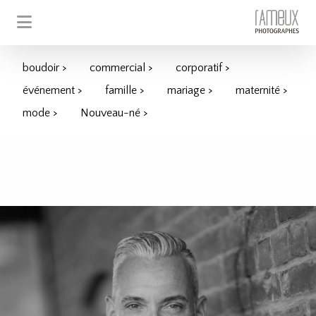
boudoir >
commercial >
corporatif >
événement >
famille >
mariage >
maternité >
mode >
Nouveau-né >