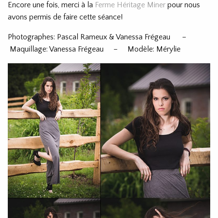
Encore une fois, merci à la
Ferme Héritage Miner
pour nous
avons permis de faire cette séance!
Photographes: Pascal Rameux & Vanessa Frégeau –
Maquillage: Vanessa Frégeau – Modèle: Mérylie