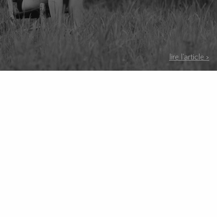
lire l'article >
rameux photographes | 166 Rue Cowie, loft 103, Granby. QC