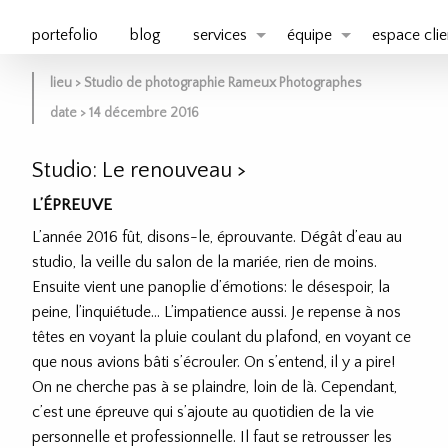
portefolio
blog
services
équipe
espace clie
lieu > Studio de photographie Rameux Photographes
date > 14 décembre 2016
Studio: Le renouveau
>
L’ÉPREUVE
L’année 2016 fût, disons-le, éprouvante. Dégât d’eau au
studio, la veille du salon de la mariée, rien de moins.
Ensuite vient une panoplie d’émotions: le désespoir, la
peine, l’inquiétude… L’impatience aussi. Je repense à nos
têtes en voyant la pluie coulant du plafond, en voyant ce
que nous avions bâti s’écrouler. On s’entend, il y a pire!
On ne cherche pas à se plaindre, loin de là. Cependant,
c’est une épreuve qui s’ajoute au quotidien de la vie
personnelle et professionnelle. Il faut se retrousser les